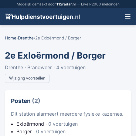
Mogelijk gemaakt door
112radar.nl
— Live P2000 meldingen
☰
🚖
Hulpdienstvoertuigen
.nl
Home
›
Drenthe
›
2e Exloërmond / Borger
2e Exloërmond / Borger
Drenthe · Brandweer · 4 voertuigen
Wijziging voorstellen
Posten
(2)
Dit station alarmeert meerdere fysieke kazernes.
Exloërmond
· 0 voertuigen
Borger
· 0 voertuigen