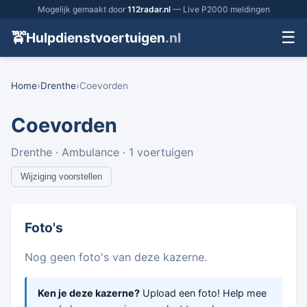
Mogelijk gemaakt door
112radar.nl
— Live P2000 meldingen
☰
🚖
Hulpdienstvoertuigen
.nl
Home
›
Drenthe
›
Coevorden
Coevorden
Drenthe · Ambulance · 1 voertuigen
Wijziging voorstellen
Foto's
Nog geen foto's van deze kazerne.
Ken je deze kazerne?
Upload een foto! Help mee