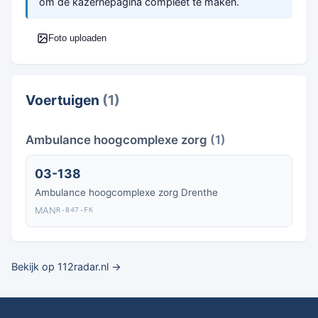
om de kazernepagina compleet te maken.
Foto uploaden
Voertuigen
(1)
Ambulance hoogcomplexe zorg
(1)
03-138
Ambulance hoogcomplexe zorg Drenthe
MAN
R-847-FK
Bekijk op 112radar.nl →