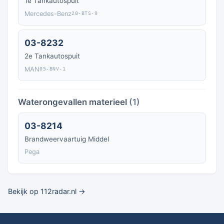
1e Tankautospuit
Mercedes-Benz
20-BTS-9
03-8232
2e Tankautospuit
MAN
05-BNV-1
Waterongevallen materieel
(1)
03-8214
Brandweervaartuig Middel
Pega
Bekijk op 112radar.nl →