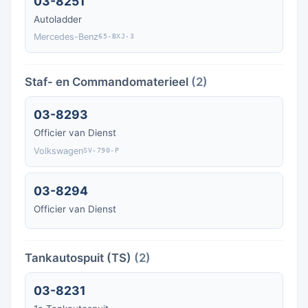
03-8251
Autoladder
Mercedes-Benz
65-BXJ-3
Staf- en Commandomaterieel
(2)
03-8293
Officier van Dienst
Volkswagen
SV-790-P
03-8294
Officier van Dienst
Tankautospuit (TS)
(2)
03-8231