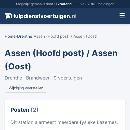
Mogelijk gemaakt door
112radar.nl
— Live P2000 meldingen
☰
🚖
Hulpdienstvoertuigen
.nl
Home
›
Drenthe
›
Assen (Hoofd post) / Assen (Oost)
Assen (Hoofd post) / Assen
(Oost)
Drenthe · Brandweer · 9 voertuigen
Wijziging voorstellen
Posten
(2)
Dit station alarmeert meerdere fysieke kazernes.