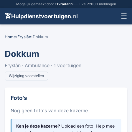
Mogelijk gemaakt door
112radar.nl
— Live P2000 meldingen
☰
🚖
Hulpdienstvoertuigen
.nl
Home
›
Fryslân
›
Dokkum
Dokkum
Fryslân · Ambulance · 1 voertuigen
Wijziging voorstellen
Foto's
Nog geen foto's van deze kazerne.
Ken je deze kazerne?
Upload een foto! Help mee