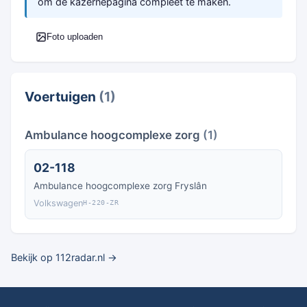
om de kazernepagina compleet te maken.
Foto uploaden
Voertuigen
(1)
Ambulance hoogcomplexe zorg
(1)
02-118
Ambulance hoogcomplexe zorg Fryslân
Volkswagen
H-220-ZR
Bekijk op 112radar.nl →