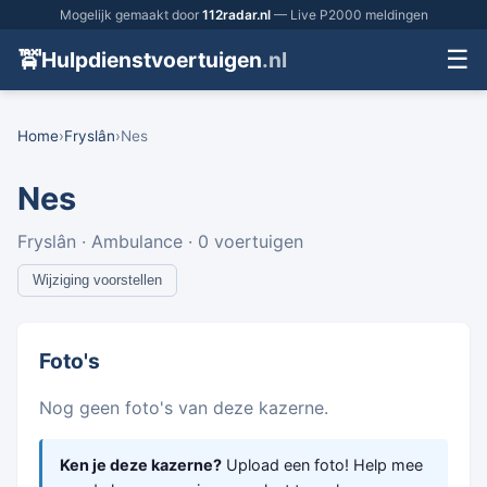
Mogelijk gemaakt door
112radar.nl
— Live P2000 meldingen
☰
🚖
Hulpdienstvoertuigen
.nl
Home
›
Fryslân
›
Nes
Nes
Fryslân · Ambulance · 0 voertuigen
Wijziging voorstellen
Foto's
Nog geen foto's van deze kazerne.
Ken je deze kazerne?
Upload een foto! Help mee