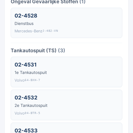
Ongeval Gevaarlijke Stoffen
(1)
02-4528
Dienstbus
Mercedes-Benz
J-482-VN
Tankautospuit (TS)
(3)
02-4531
1e Tankautospuit
Volvo
64-BXH-7
02-4532
2e Tankautospuit
Volvo
04-BTR-5
02-4533