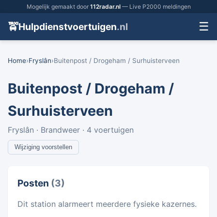
Mogelijk gemaakt door
112radar.nl
— Live P2000 meldingen
☰
🚖
Hulpdienstvoertuigen
.nl
Home
›
Fryslân
›
Buitenpost / Drogeham / Surhuisterveen
Buitenpost / Drogeham /
Surhuisterveen
Fryslân · Brandweer · 4 voertuigen
Wijziging voorstellen
Posten
(3)
Dit station alarmeert meerdere fysieke kazernes.