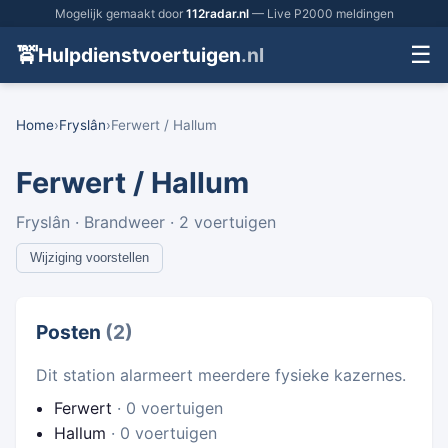
Mogelijk gemaakt door
112radar.nl
— Live P2000 meldingen
☰
🚖
Hulpdienstvoertuigen
.nl
Home
›
Fryslân
›
Ferwert / Hallum
Ferwert / Hallum
Fryslân · Brandweer · 2 voertuigen
Wijziging voorstellen
Posten
(2)
Dit station alarmeert meerdere fysieke kazernes.
Ferwert
· 0 voertuigen
Hallum
· 0 voertuigen