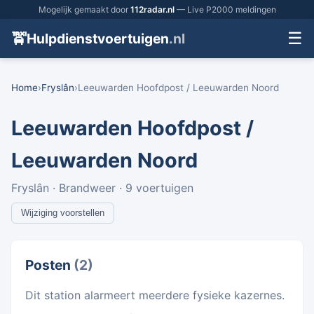
Mogelijk gemaakt door
112radar.nl
— Live P2000 meldingen
☰
🚖
Hulpdienstvoertuigen
.nl
Home
›
Fryslân
›
Leeuwarden Hoofdpost / Leeuwarden Noord
Leeuwarden Hoofdpost /
Leeuwarden Noord
Fryslân · Brandweer · 9 voertuigen
Wijziging voorstellen
Posten
(2)
Dit station alarmeert meerdere fysieke kazernes.