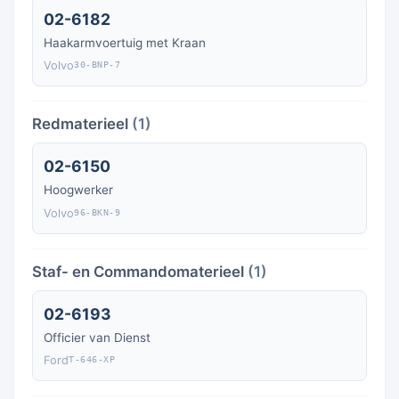
02-6182
Haakarmvoertuig met Kraan
Volvo
30-BNP-7
Redmaterieel
(1)
02-6150
Hoogwerker
Volvo
96-BKN-9
Staf- en Commandomaterieel
(1)
02-6193
Officier van Dienst
Ford
T-646-XP