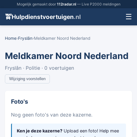
Mogelijk gemaakt door
112radar.nl
— Live P2000 meldingen
☰
🚖
Hulpdienstvoertuigen
.nl
Home
›
Fryslân
›
Meldkamer Noord Nederland
Meldkamer Noord Nederland
Fryslân · Politie · 0 voertuigen
Wijziging voorstellen
Foto's
Nog geen foto's van deze kazerne.
Ken je deze kazerne?
Upload een foto! Help mee