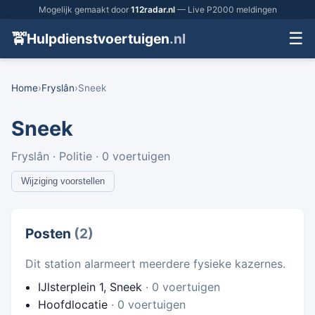
Mogelijk gemaakt door
112radar.nl
— Live P2000 meldingen
☰
🚖
Hulpdienstvoertuigen
.nl
Home
›
Fryslân
›
Sneek
Sneek
Fryslân · Politie · 0 voertuigen
Wijziging voorstellen
Posten
(2)
Dit station alarmeert meerdere fysieke kazernes.
IJlsterplein 1, Sneek
· 0 voertuigen
Hoofdlocatie
· 0 voertuigen