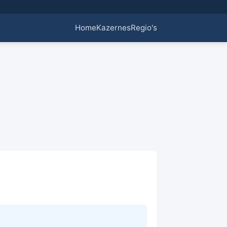
Home
Kazernes
Regio's