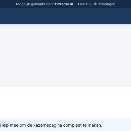
Mogelijk gemaakt door
112radar.nl
— Live P2000 meldingen
 Help mee om de kazernepagina compleet te maken.