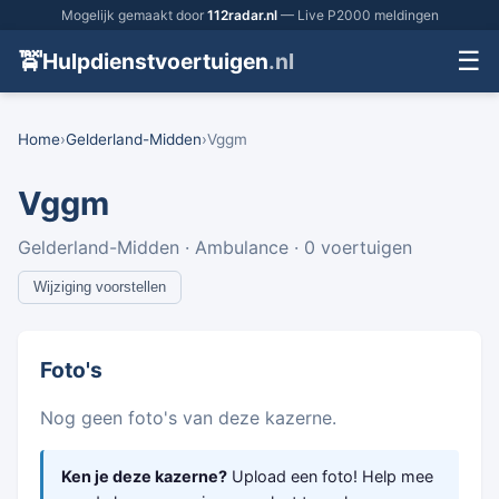
Mogelijk gemaakt door
112radar.nl
— Live P2000 meldingen
☰
🚖
Hulpdienstvoertuigen
.nl
Home
›
Gelderland-Midden
›
Vggm
Vggm
Gelderland-Midden · Ambulance · 0 voertuigen
Wijziging voorstellen
Foto's
Nog geen foto's van deze kazerne.
Ken je deze kazerne?
Upload een foto! Help mee