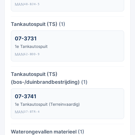
MAN
48-BJH-5
Tankautospuit (TS)
(1)
07-3731
1e Tankautospuit
MAN
62-BDD-9
Tankautospuit (TS)
(bos-/duinbrandbestrijding)
(1)
07-3741
1e Tankautospuit (Terreinvaardig)
MAN
37-BTR-4
Waterongevallen materieel
(1)