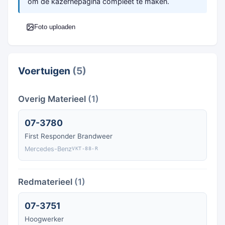
om de kazernepagina compleet te maken.
Foto uploaden
Voertuigen
(5)
Overig Materieel
(1)
07-3780
First Responder Brandweer
Mercedes-Benz
VKT-88-R
Redmaterieel
(1)
07-3751
Hoogwerker