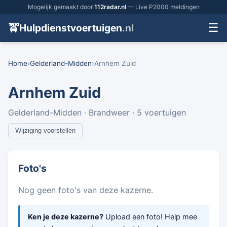
Mogelijk gemaakt door
112radar.nl
— Live P2000 meldingen
☰
🚖
Hulpdienstvoertuigen
.nl
Home
›
Gelderland-Midden
›
Arnhem Zuid
Arnhem Zuid
Gelderland-Midden · Brandweer · 5 voertuigen
Wijziging voorstellen
Foto's
Nog geen foto's van deze kazerne.
Ken je deze kazerne?
Upload een foto! Help mee