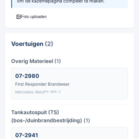
om de kazernepagina compleet te maken.
Foto uploaden
Voertuigen
(2)
Overig Materieel
(1)
07-2980
First Responder Brandweer
Mercedes-Benz
PX-069-Z
Tankautospuit (TS)
(bos-/duinbrandbestrijding)
(1)
07-2941