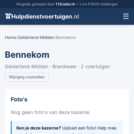
Mogelijk gemaakt door
112radar.nl
— Live P2000 meldingen
☰
🚖
Hulpdienstvoertuigen
.nl
Home
›
Gelderland-Midden
›
Bennekom
Bennekom
Gelderland-Midden · Brandweer · 2 voertuigen
Wijziging voorstellen
Foto's
Nog geen foto's van deze kazerne.
Ken je deze kazerne?
Upload een foto! Help mee