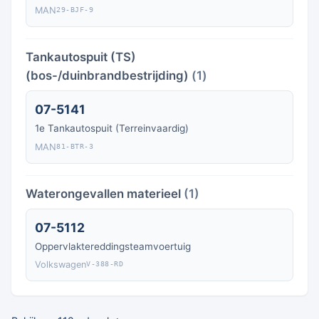
MAN
29-BJF-9
Tankautospuit (TS)
(bos-/duinbrandbestrijding)
(1)
07-5141
1e Tankautospuit (Terreinvaardig)
MAN
81-BTR-3
Waterongevallen materieel
(1)
07-5112
Oppervlaktereddingsteamvoertuig
Volkswagen
V-388-RD