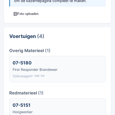
om de kazernepagina compleet te maken.
Foto uploaden
Voertuigen
(4)
Overig Materieel
(1)
07-5180
First Responder Brandweer
Volkswagen
V-388-RD
Redmaterieel
(1)
07-5151
Hoogwerker