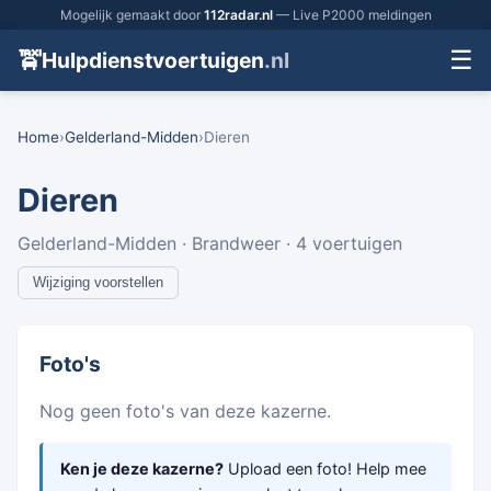
Mogelijk gemaakt door
112radar.nl
— Live P2000 meldingen
☰
🚖
Hulpdienstvoertuigen
.nl
Home
›
Gelderland-Midden
›
Dieren
Dieren
Gelderland-Midden · Brandweer · 4 voertuigen
Wijziging voorstellen
Foto's
Nog geen foto's van deze kazerne.
Ken je deze kazerne?
Upload een foto! Help mee