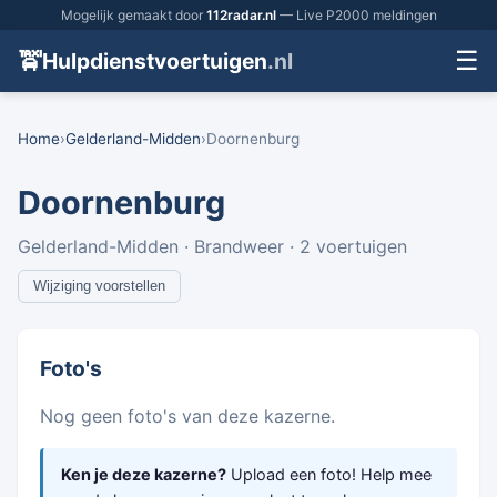
Mogelijk gemaakt door
112radar.nl
— Live P2000 meldingen
☰
🚖
Hulpdienstvoertuigen
.nl
Home
›
Gelderland-Midden
›
Doornenburg
Doornenburg
Gelderland-Midden · Brandweer · 2 voertuigen
Wijziging voorstellen
Foto's
Nog geen foto's van deze kazerne.
Ken je deze kazerne?
Upload een foto! Help mee