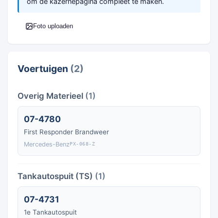
om de kazernepagina compleet te maken.
Foto uploaden
Voertuigen
(2)
Overig Materieel
(1)
07-4780
First Responder Brandweer
Mercedes-Benz
PX-068-Z
Tankautospuit (TS)
(1)
07-4731
1e Tankautospuit