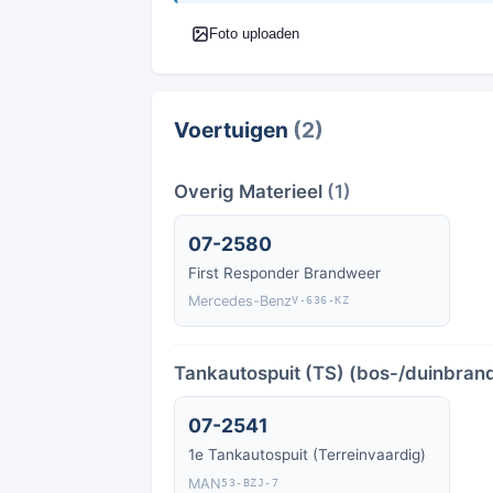
Foto uploaden
Voertuigen
(2)
Overig Materieel
(1)
07-2580
First Responder Brandweer
Mercedes-Benz
V-636-KZ
Tankautospuit (TS) (bos-/duinbrand
07-2541
1e Tankautospuit (Terreinvaardig)
MAN
53-BZJ-7