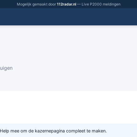
Mogelijk gemaakt door
112radar.nl
— Live P2000 meldingen
tuigen
 Help mee om de kazernepagina compleet te maken.