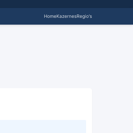
Home
Kazernes
Regio's