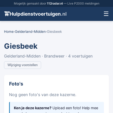
Mogelijk gemaakt door
112radar.nl
— Live P2000 meldingen
☰
🚖
Hulpdienstvoertuigen
.nl
Home
›
Gelderland-Midden
›
Giesbeek
Giesbeek
Gelderland-Midden · Brandweer · 4 voertuigen
Wijziging voorstellen
Foto's
Nog geen foto's van deze kazerne.
Ken je deze kazerne?
Upload een foto! Help mee