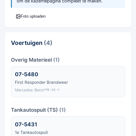
om de kazernepagina compleet te maken.
Foto uploaden
Voertuigen
(4)
Overig Materieel
(1)
07-5480
First Responder Brandweer
Mercedes-Benz
VPB-28-V
Tankautospuit (TS)
(1)
07-5431
1e Tankautospuit