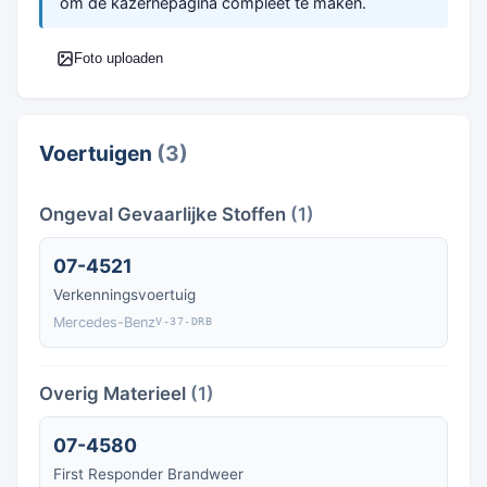
om de kazernepagina compleet te maken.
Foto uploaden
Voertuigen
(3)
Ongeval Gevaarlijke Stoffen
(1)
07-4521
Verkenningsvoertuig
Mercedes-Benz
V-37-DRB
Overig Materieel
(1)
07-4580
First Responder Brandweer