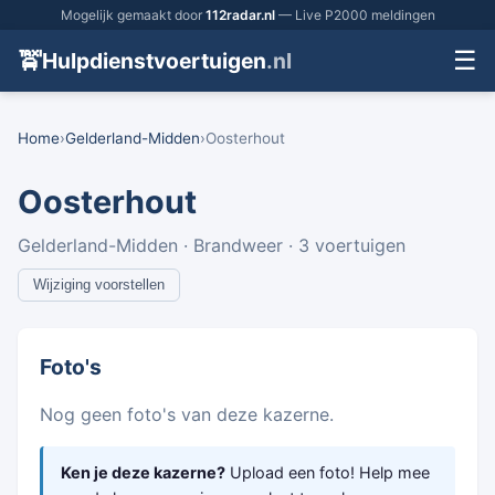
Mogelijk gemaakt door
112radar.nl
— Live P2000 meldingen
☰
🚖
Hulpdienstvoertuigen
.nl
Home
›
Gelderland-Midden
›
Oosterhout
Oosterhout
Gelderland-Midden · Brandweer · 3 voertuigen
Wijziging voorstellen
Foto's
Nog geen foto's van deze kazerne.
Ken je deze kazerne?
Upload een foto! Help mee