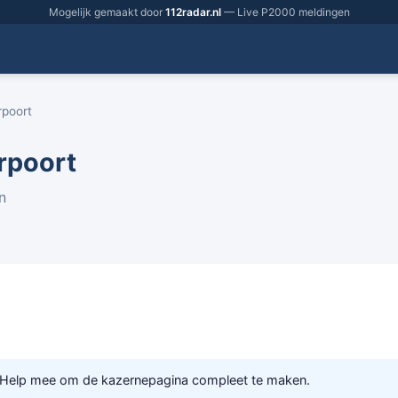
Mogelijk gemaakt door
112radar.nl
— Live P2000 meldingen
rpoort
rpoort
n
 Help mee om de kazernepagina compleet te maken.