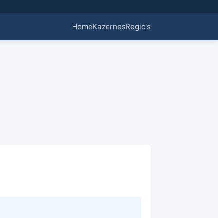
Home
Kazernes
Regio's