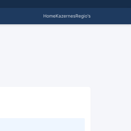
Home
Kazernes
Regio's