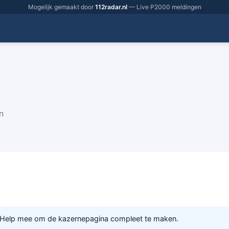
Mogelijk gemaakt door
112radar.nl
— Live P2000 meldingen
n
 Help mee om de kazernepagina compleet te maken.