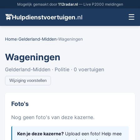
Mogelijk gemaakt door
112radar.nl
— Live P2000 meldingen
☰
🚖
Hulpdienstvoertuigen
.nl
Home
›
Gelderland-Midden
›
Wageningen
Wageningen
Gelderland-Midden · Politie · 0 voertuigen
Wijziging voorstellen
Foto's
Nog geen foto's van deze kazerne.
Ken je deze kazerne?
Upload een foto! Help mee