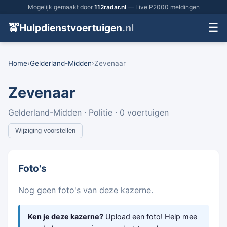
Mogelijk gemaakt door
112radar.nl
— Live P2000 meldingen
☰
🚖
Hulpdienstvoertuigen
.nl
Home
›
Gelderland-Midden
›
Zevenaar
Zevenaar
Gelderland-Midden · Politie · 0 voertuigen
Wijziging voorstellen
Foto's
Nog geen foto's van deze kazerne.
Ken je deze kazerne?
Upload een foto! Help mee