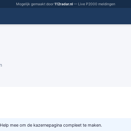
Mogelijk gemaakt door
112radar.nl
— Live P2000 meldingen
n
 Help mee om de kazernepagina compleet te maken.