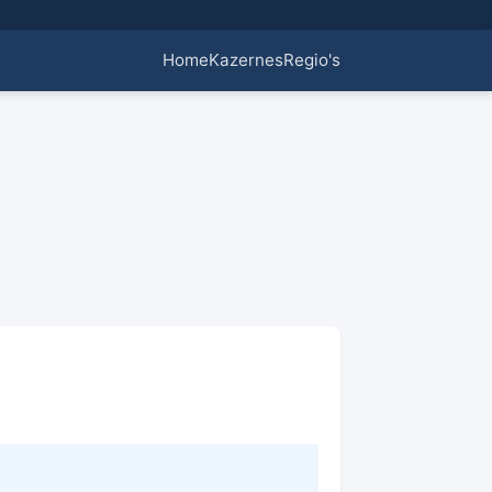
Home
Kazernes
Regio's