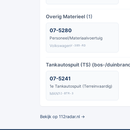
Overig Materieel
(1)
07-5280
Personeel/Materiaalvoertuig
Volkswagen
V-389-RD
Tankautospuit (TS) (bos-/duinbrand
07-5241
1e Tankautospuit (Terreinvaardig)
MAN
52-BTR-3
Bekijk op 112radar.nl →