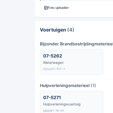
Foto uploaden
Voertuigen
(4)
Bijzonder Brandbestrijdingmateriee
07-5262
Waterwagen
Volvo
01-BSF-3
Hulpverleningsmaterieel
(1)
07-5271
Hulpverleningsvoertuig
MAN
BT-HN-09