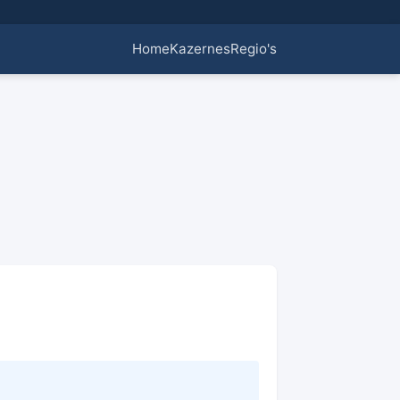
Home
Kazernes
Regio's