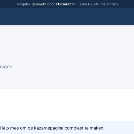
Mogelijk gemaakt door
112radar.nl
— Live P2000 meldingen
tuigen
 Help mee om de kazernepagina compleet te maken.