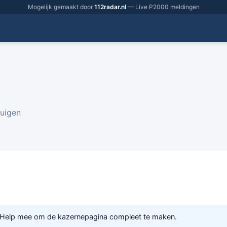
Mogelijk gemaakt door
112radar.nl
— Live P2000 meldingen
tuigen
 Help mee om de kazernepagina compleet te maken.