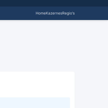
Home
Kazernes
Regio's