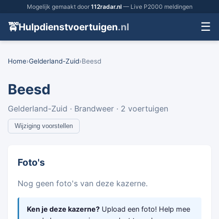
Mogelijk gemaakt door
112radar.nl
— Live P2000 meldingen
☰
🚖
Hulpdienstvoertuigen
.nl
Home
›
Gelderland-Zuid
›
Beesd
Beesd
Gelderland-Zuid · Brandweer · 2 voertuigen
Wijziging voorstellen
Foto's
Nog geen foto's van deze kazerne.
Ken je deze kazerne?
Upload een foto! Help mee