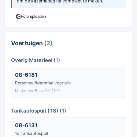
om de kazernepagina compleet te maken.
Foto uploaden
Voertuigen
(2)
Overig Materieel
(1)
08-6181
Personeel/Materiaalvoertuig
Mercedes-Benz
VLH-56-D
Tankautospuit (TS)
(1)
08-6131
1e Tankautospuit