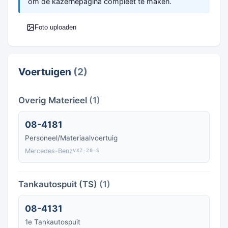
om de kazernepagina compleet te maken.
Foto uploaden
Voertuigen
(2)
Overig Materieel
(1)
08-4181
Personeel/Materiaalvoertuig
Mercedes-Benz
VXZ-20-S
Tankautospuit (TS)
(1)
08-4131
1e Tankautospuit