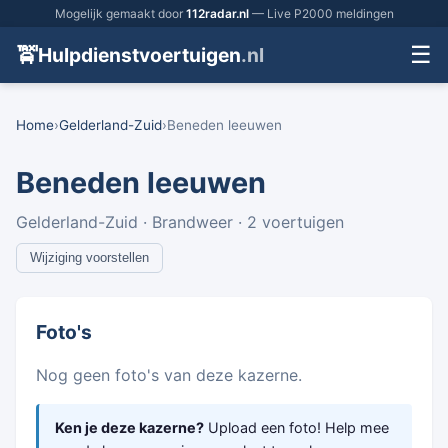
Mogelijk gemaakt door
112radar.nl
— Live P2000 meldingen
☰
🚖
Hulpdienstvoertuigen
.nl
Home
›
Gelderland-Zuid
›
Beneden leeuwen
Beneden leeuwen
Gelderland-Zuid · Brandweer · 2 voertuigen
Wijziging voorstellen
Foto's
Nog geen foto's van deze kazerne.
Ken je deze kazerne?
Upload een foto! Help mee