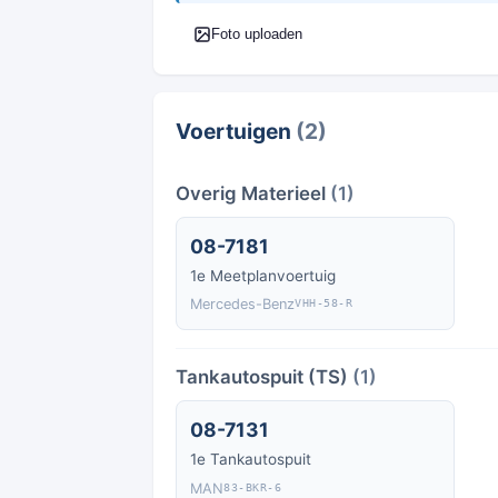
Foto uploaden
Voertuigen
(2)
Overig Materieel
(1)
08-7181
1e Meetplanvoertuig
Mercedes-Benz
VHH-58-R
Tankautospuit (TS)
(1)
08-7131
1e Tankautospuit
MAN
83-BKR-6