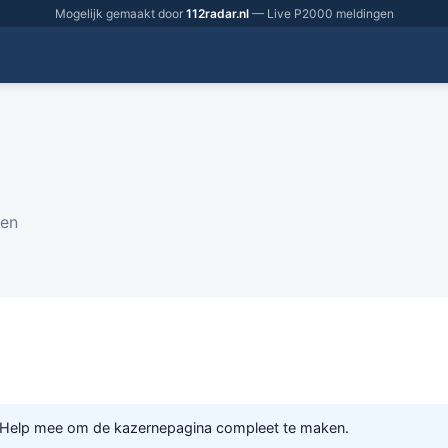
Mogelijk gemaakt door
112radar.nl
— Live P2000 meldingen
gen
 Help mee om de kazernepagina compleet te maken.