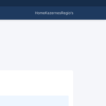
Home
Kazernes
Regio's