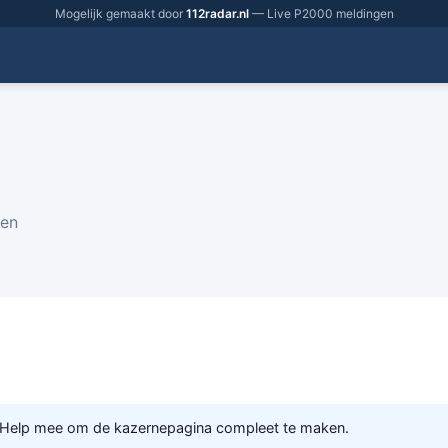
Mogelijk gemaakt door
112radar.nl
— Live P2000 meldingen
gen
 Help mee om de kazernepagina compleet te maken.