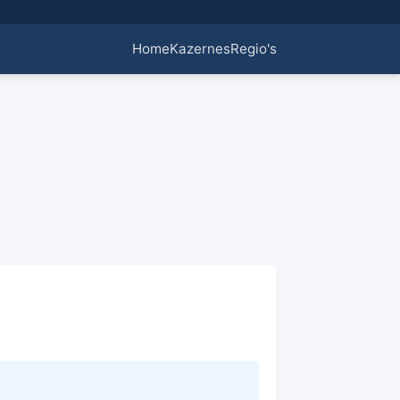
Home
Kazernes
Regio's