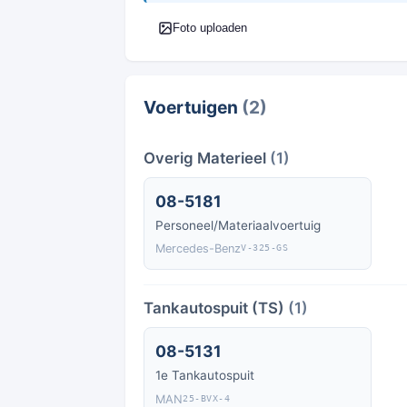
Foto uploaden
Voertuigen
(2)
Overig Materieel
(1)
08-5181
Personeel/Materiaalvoertuig
Mercedes-Benz
V-325-GS
Tankautospuit (TS)
(1)
08-5131
1e Tankautospuit
MAN
25-BVX-4