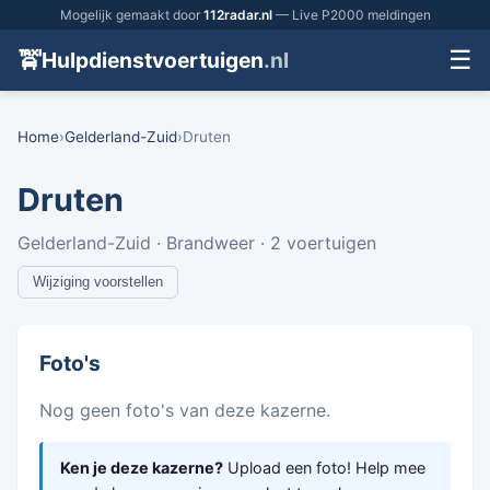
Mogelijk gemaakt door
112radar.nl
— Live P2000 meldingen
☰
🚖
Hulpdienstvoertuigen
.nl
Home
›
Gelderland-Zuid
›
Druten
Druten
Gelderland-Zuid · Brandweer · 2 voertuigen
Wijziging voorstellen
Foto's
Nog geen foto's van deze kazerne.
Ken je deze kazerne?
Upload een foto! Help mee