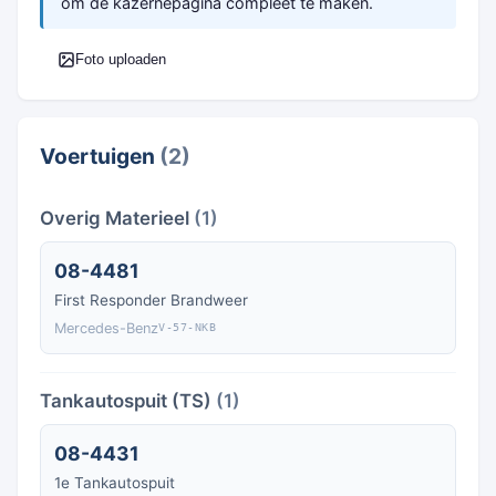
om de kazernepagina compleet te maken.
Foto uploaden
Voertuigen
(2)
Overig Materieel
(1)
08-4481
First Responder Brandweer
Mercedes-Benz
V-57-NKB
Tankautospuit (TS)
(1)
08-4431
1e Tankautospuit