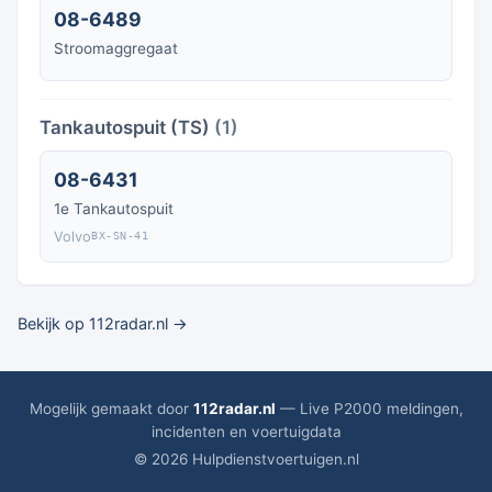
08-6489
Stroomaggregaat
Tankautospuit (TS)
(1)
08-6431
1e Tankautospuit
Volvo
BX-SN-41
Bekijk op 112radar.nl →
Mogelijk gemaakt door
112radar.nl
— Live P2000 meldingen,
incidenten en voertuigdata
© 2026 Hulpdienstvoertuigen.nl