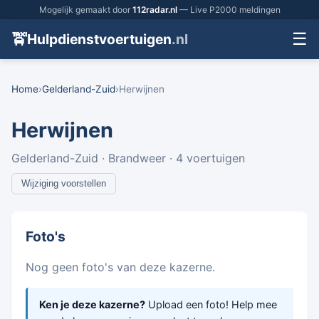
Mogelijk gemaakt door
112radar.nl
— Live P2000 meldingen
☰
🚖
Hulpdienstvoertuigen
.nl
Home
›
Gelderland-Zuid
›
Herwijnen
Herwijnen
Gelderland-Zuid · Brandweer · 4 voertuigen
Wijziging voorstellen
Foto's
Nog geen foto's van deze kazerne.
Ken je deze kazerne?
Upload een foto! Help mee