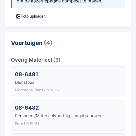
om de kazernepagina compleet te maken.
Foto uploaden
Voertuigen
(4)
Overig Materieel
(3)
08-6481
Dienstbus
Mercedes-Benz
L-076-FL
08-6482
Personeel/Materiaalvoertuig Jeugdbrandweer
Ford
1-VZD-58