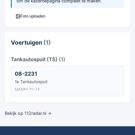
om de kazernepagina compleet te maken.
Foto uploaden
Voertuigen
(1)
Tankautospuit (TS)
(1)
08-2231
1e Tankautospuit
MAN
BV-PS-18
Bekijk op 112radar.nl →