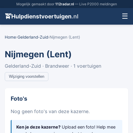
Mogelijk gemaakt door
112radar.nl
— Live P2000 meldingen
☰
🚖
Hulpdienstvoertuigen
.nl
Home
›
Gelderland-Zuid
›
Nijmegen (Lent)
Nijmegen (Lent)
Gelderland-Zuid · Brandweer · 1 voertuigen
Wijziging voorstellen
Foto's
Nog geen foto's van deze kazerne.
Ken je deze kazerne?
Upload een foto! Help mee