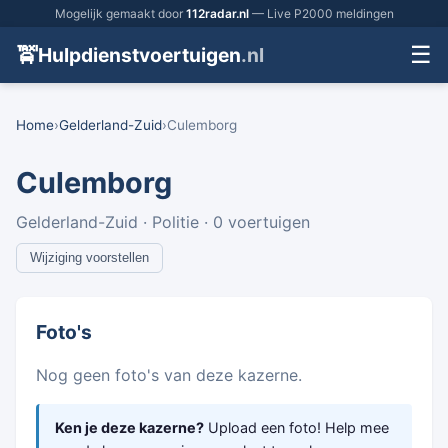
Mogelijk gemaakt door
112radar.nl
— Live P2000 meldingen
☰
🚖
Hulpdienstvoertuigen
.nl
Home
›
Gelderland-Zuid
›
Culemborg
Culemborg
Gelderland-Zuid · Politie · 0 voertuigen
Wijziging voorstellen
Foto's
Nog geen foto's van deze kazerne.
Ken je deze kazerne?
Upload een foto! Help mee