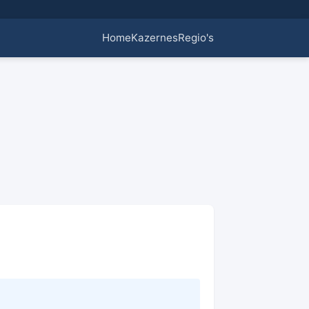
Home
Kazernes
Regio's