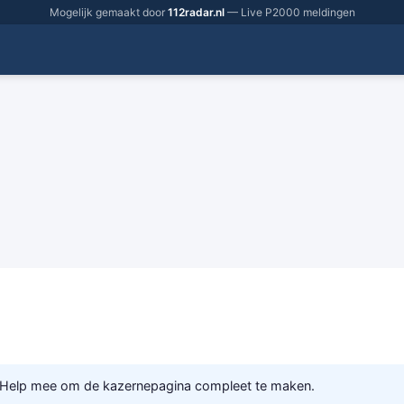
Mogelijk gemaakt door
112radar.nl
— Live P2000 meldingen
 Help mee om de kazernepagina compleet te maken.