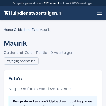
Mogelijk gemaakt door
112radar.nl
— Live P2000 meldingen
☰
🚖
Hulpdienstvoertuigen
.nl
Home
›
Gelderland-Zuid
›
Maurik
Maurik
Gelderland-Zuid · Politie · 0 voertuigen
Wijziging voorstellen
Foto's
Nog geen foto's van deze kazerne.
Ken je deze kazerne?
Upload een foto! Help mee