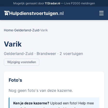
Mogelijk gemaakt door
112radar.nl
— Live P2000 meldingen
☰
🚖
Hulpdienstvoertuigen
.nl
Home
›
Gelderland-Zuid
›
Varik
Varik
Gelderland-Zuid · Brandweer · 2 voertuigen
Wijziging voorstellen
Foto's
Nog geen foto's van deze kazerne.
Ken je deze kazerne?
Upload een foto! Help mee