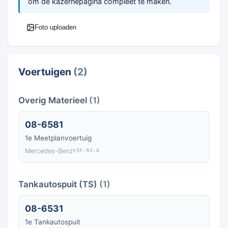
om de kazernepagina compleet te maken.
Foto uploaden
Voertuigen
(2)
Overig Materieel
(1)
08-6581
1e Meetplanvoertuig
Mercedes-Benz
VSF-92-G
Tankautospuit (TS)
(1)
08-6531
1e Tankautospuit