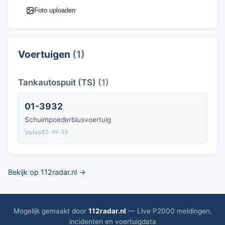
Foto uploaden
Voertuigen
(1)
Tankautospuit (TS)
(1)
01-3932
Schuimpoederblusvoertuig
Volvo
BZ-XV-10
Bekijk op 112radar.nl →
Mogelijk gemaakt door
112radar.nl
— Live P2000 meldingen,
incidenten en voertuigdata