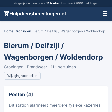
Mogelijk gemaakt door
112radar.nl
— Live P2000 meldingen
☰
🚖
Hulpdienstvoertuigen
.nl
Home
›
Groningen
›
Bierum / Delfzijl / Wagenborgen / Woldendorp
Bierum / Delfzijl /
Wagenborgen / Woldendorp
Groningen · Brandweer · 11 voertuigen
Wijziging voorstellen
Posten
(4)
Dit station alarmeert meerdere fysieke kazernes.