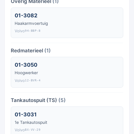
Overig Materieel
(1)
01-3082
Haakarmvoertuig
Volvo
94-BBP-8
Redmaterieel
(1)
01-3050
Hoogwerker
Volvo
12-BVR-4
Tankautospuit (TS)
(5)
01-3031
1e Tankautospuit
Volvo
BX-VV-29