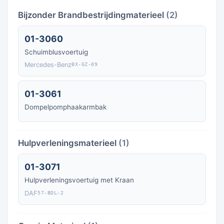
Bijzonder Brandbestrijdingmaterieel
(2)
01-3060
Schuimblusvoertuig
Mercedes-Benz
BX-GZ-09
01-3061
Dompelpomphaakarmbak
Hulpverleningsmaterieel
(1)
01-3071
Hulpverleningsvoertuig met Kraan
DAF
57-BDL-2