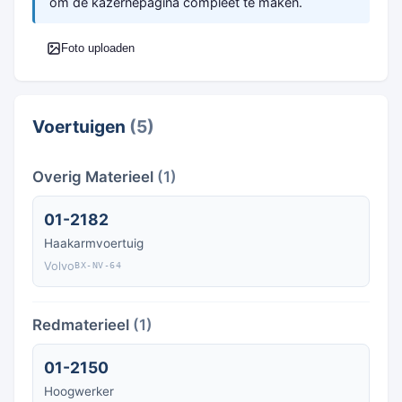
om de kazernepagina compleet te maken.
Foto uploaden
Voertuigen
(5)
Overig Materieel
(1)
01-2182
Haakarmvoertuig
Volvo
BX-NV-64
Redmaterieel
(1)
01-2150
Hoogwerker