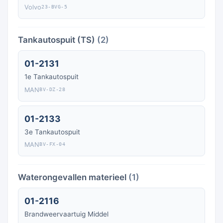
Volvo
23-BVG-5
Tankautospuit (TS)
(2)
01-2131
1e Tankautospuit
MAN
BV-DZ-28
01-2133
3e Tankautospuit
MAN
BV-FX-04
Waterongevallen materieel
(1)
01-2116
Brandweervaartuig Middel