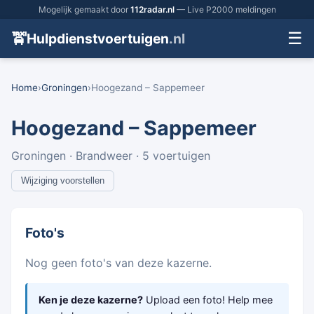
Mogelijk gemaakt door
112radar.nl
— Live P2000 meldingen
☰
🚖
Hulpdienstvoertuigen
.nl
Home
›
Groningen
›
Hoogezand – Sappemeer
Hoogezand – Sappemeer
Groningen · Brandweer · 5 voertuigen
Wijziging voorstellen
Foto's
Nog geen foto's van deze kazerne.
Ken je deze kazerne?
Upload een foto! Help mee