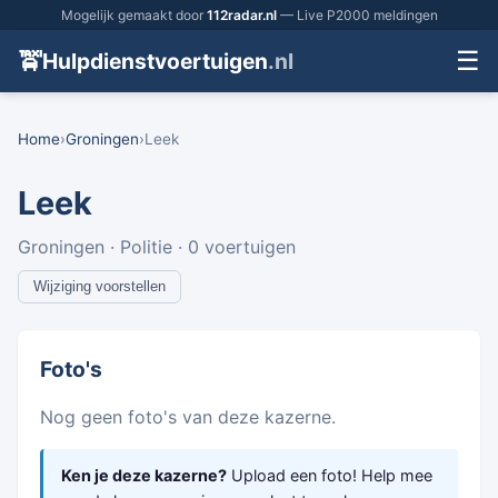
Mogelijk gemaakt door
112radar.nl
— Live P2000 meldingen
☰
🚖
Hulpdienstvoertuigen
.nl
Home
›
Groningen
›
Leek
Leek
Groningen · Politie · 0 voertuigen
Wijziging voorstellen
Foto's
Nog geen foto's van deze kazerne.
Ken je deze kazerne?
Upload een foto! Help mee