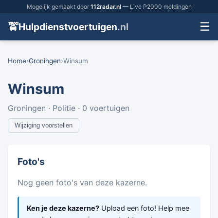
Mogelijk gemaakt door
112radar.nl
— Live P2000 meldingen
☰
🚖
Hulpdienstvoertuigen
.nl
Home
›
Groningen
›
Winsum
Winsum
Groningen · Politie · 0 voertuigen
Wijziging voorstellen
Foto's
Nog geen foto's van deze kazerne.
Ken je deze kazerne?
Upload een foto! Help mee