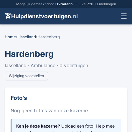
Mogelijk gemaakt door
112radar.nl
— Live P2000 meldingen
☰
🚖
Hulpdienstvoertuigen
.nl
Home
›
IJsselland
›
Hardenberg
Hardenberg
IJsselland · Ambulance · 0 voertuigen
Wijziging voorstellen
Foto's
Nog geen foto's van deze kazerne.
Ken je deze kazerne?
Upload een foto! Help mee