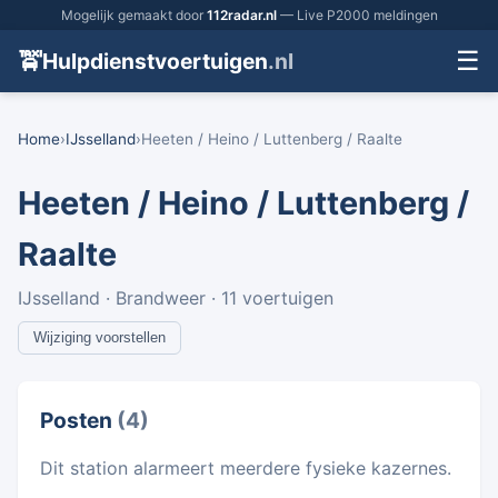
Mogelijk gemaakt door
112radar.nl
— Live P2000 meldingen
☰
🚖
Hulpdienstvoertuigen
.nl
Home
›
IJsselland
›
Heeten / Heino / Luttenberg / Raalte
Heeten / Heino / Luttenberg /
Raalte
IJsselland · Brandweer · 11 voertuigen
Wijziging voorstellen
Posten
(4)
Dit station alarmeert meerdere fysieke kazernes.