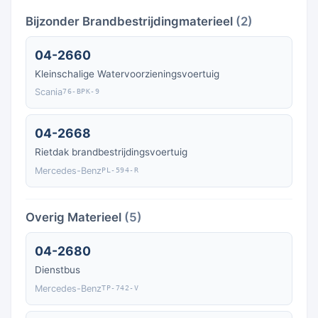
Bijzonder Brandbestrijdingmaterieel
(2)
04-2660
Kleinschalige Watervoorzieningsvoertuig
Scania
76-BPK-9
04-2668
Rietdak brandbestrijdingsvoertuig
Mercedes-Benz
PL-594-R
Overig Materieel
(5)
04-2680
Dienstbus
Mercedes-Benz
TP-742-V