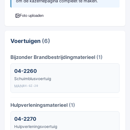
om de kazernepagina compleet te maken.
Foto uploaden
Voertuigen
(6)
Bijzonder Brandbestrijdingmaterieel
(1)
04-2260
Schuimblusvoertuig
MAN
BX-GZ-20
Hulpverleningsmaterieel
(1)
04-2270
Hulpverleningsvoertuig