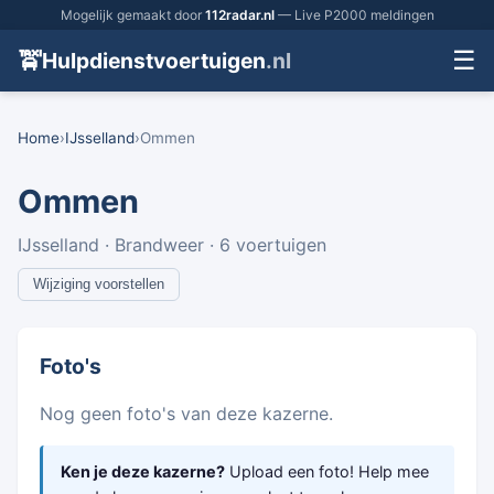
Mogelijk gemaakt door
112radar.nl
— Live P2000 meldingen
☰
🚖
Hulpdienstvoertuigen
.nl
Home
›
IJsselland
›
Ommen
Ommen
IJsselland · Brandweer · 6 voertuigen
Wijziging voorstellen
Foto's
Nog geen foto's van deze kazerne.
Ken je deze kazerne?
Upload een foto! Help mee