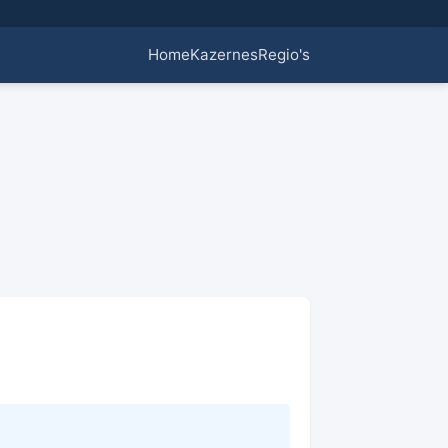
Home
Kazernes
Regio's