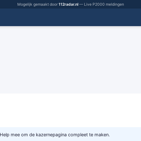
Mogelijk gemaakt door
112radar.nl
— Live P2000 meldingen
 Help mee om de kazernepagina compleet te maken.