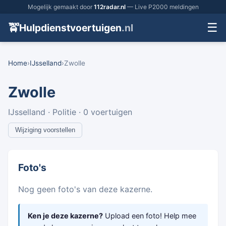
Mogelijk gemaakt door
112radar.nl
— Live P2000 meldingen
☰
🚖
Hulpdienstvoertuigen
.nl
Home
›
IJsselland
›
Zwolle
Zwolle
IJsselland · Politie · 0 voertuigen
Wijziging voorstellen
Foto's
Nog geen foto's van deze kazerne.
Ken je deze kazerne?
Upload een foto! Help mee