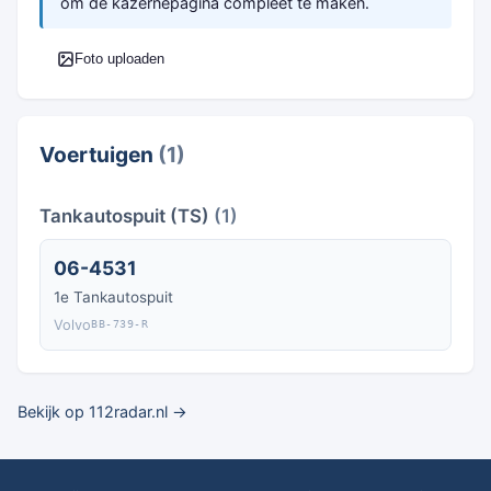
om de kazernepagina compleet te maken.
Foto uploaden
Voertuigen
(1)
Tankautospuit (TS)
(1)
06-4531
1e Tankautospuit
Volvo
BB-739-R
Bekijk op 112radar.nl →