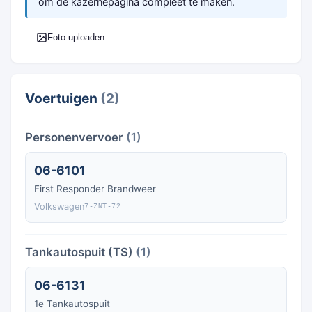
om de kazernepagina compleet te maken.
Foto uploaden
Voertuigen
(2)
Personenvervoer
(1)
06-6101
First Responder Brandweer
Volkswagen
7-ZNT-72
Tankautospuit (TS)
(1)
06-6131
1e Tankautospuit