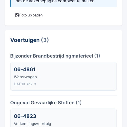
om de kazernepagina compleet te maken.
Foto uploaden
Voertuigen
(3)
Bijzonder Brandbestrijdingmaterieel
(1)
06-4861
Waterwagen
DAF
48-BKG-9
Ongeval Gevaarlijke Stoffen
(1)
06-4823
Verkenningsvoertuig