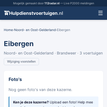
Mogelijk gemaakt door
112radar.nl
— Live P2000 meldingen
☰
🚖
Hulpdienstvoertuigen
.nl
Home
›
Noord- en Oost-Gelderland
›
Eibergen
Eibergen
Noord- en Oost-Gelderland · Brandweer · 3 voertuigen
Wijziging voorstellen
Foto's
Nog geen foto's van deze kazerne.
Ken je deze kazerne?
Upload een foto! Help mee